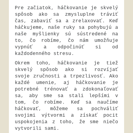
Pre začiatok, háčkovanie je skvelý
spôsob ako sa zmysluplne tráviť
čas, zabaviť sa a zrelaxovať. Keď
háčkujeme, naše ruky sa pohybujú a
naše myšlienky sú sústredené na
to, čo robíme, čo nám umožňuje
vypnúť a odpočinúť si od
každodenného stresu.
Okrem toho, háčkovanie je tiež
skvelý spôsob ako si rozvíjať
svoje zručnosti a trpezlivosť. Ako
každé umenie, aj háčkovanie je
potrebné trénovať a zdokonaľovať
sa, aby sme sa stali lepšími v
tom, čo robíme. Keď sa naučíme
háčkovať, môžeme sa pochváliť
svojimi výtvormi a získať pocit
uspokojenia z toho, že sme niečo
vytvorili sami.