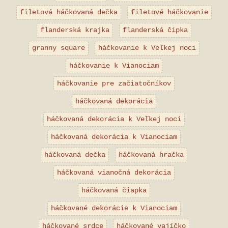
filetová háčkovaná dečka
filetové háčkovanie
flanderská krajka
flanderská čipka
granny square
háčkovanie k Veľkej noci
háčkovanie k Vianociam
háčkovanie pre začiatočníkov
háčkovaná dekorácia
háčkovaná dekorácia k Veľkej noci
háčkovaná dekorácia k Vianociam
háčkovaná dečka
háčkovaná hračka
háčkovaná vianočná dekorácia
háčkovaná čiapka
háčkované dekorácie k Vianociam
háčkované srdce
háčkované vajíčko