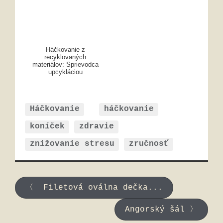
Háčkovanie z
recyklovaných
materiálov: Sprievodca
upcykláciou
Háčkovanie
háčkovanie
koníček
zdravie
znižovanie stresu
zručnosť
〈 Filetová oválna dečka...
Angorský šál 〉