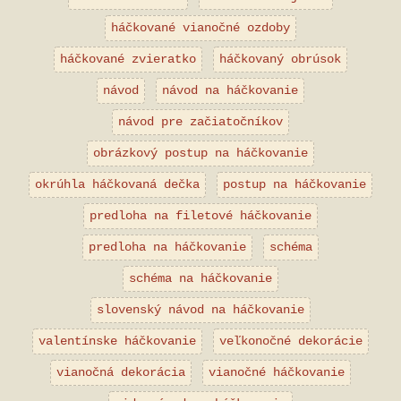
háčkované vianočné ozdoby
háčkované zvieratko
háčkovaný obrúsok
návod
návod na háčkovanie
návod pre začiatočníkov
obrázkový postup na háčkovanie
okrúhla háčkovaná dečka
postup na háčkovanie
predloha na filetové háčkovanie
predloha na háčkovanie
schéma
schéma na háčkovanie
slovenský návod na háčkovanie
valentínske háčkovanie
veľkonočné dekorácie
vianočná dekorácia
vianočné háčkovanie