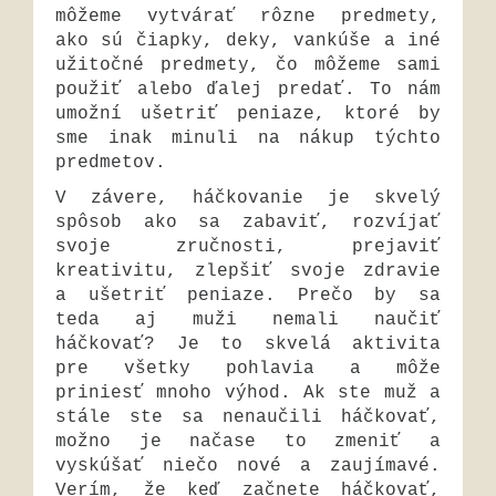
môžeme vytvárať rôzne predmety,
ako sú čiapky, deky, vankúše a iné
užitočné predmety, čo môžeme sami
použiť alebo ďalej predať. To nám
umožní ušetriť peniaze, ktoré by
sme inak minuli na nákup týchto
predmetov.
V závere, háčkovanie je skvelý
spôsob ako sa zabaviť, rozvíjať
svoje zručnosti, prejaviť
kreativitu, zlepšiť svoje zdravie
a ušetriť peniaze. Prečo by sa
teda aj muži nemali naučiť
háčkovať? Je to skvelá aktivita
pre všetky pohlavia a môže
priniesť mnoho výhod. Ak ste muž a
stále ste sa nenaučili háčkovať,
možno je načase to zmeniť a
vyskúšať niečo nové a zaujímavé.
Verím, že keď začnete háčkovať,