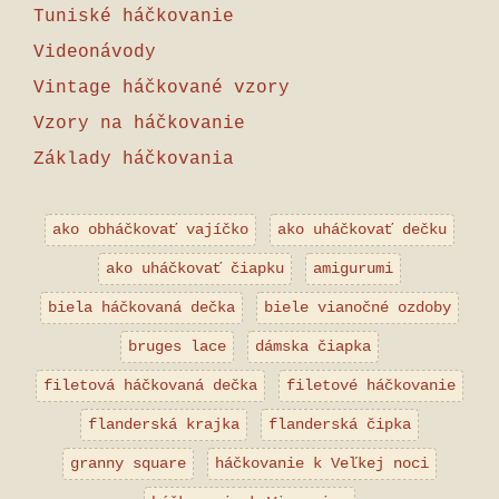
Tuniské háčkovanie
Videonávody
Vintage háčkované vzory
Vzory na háčkovanie
Základy háčkovania
ako obháčkovať vajíčko
ako uháčkovať dečku
ako uháčkovať čiapku
amigurumi
biela háčkovaná dečka
biele vianočné ozdoby
bruges lace
dámska čiapka
filetová háčkovaná dečka
filetové háčkovanie
flanderská krajka
flanderská čipka
granny square
háčkovanie k Veľkej noci