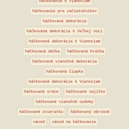
háčkovanie k Vianociam
háčkovanie pre začiatočníkov
háčkovaná dekorácia
háčkovaná dekorácia k Veľkej noci
háčkovaná dekorácia k Vianociam
háčkovaná dečka
háčkovaná hračka
háčkovaná vianočná dekorácia
háčkovaná čiapka
háčkované dekorácie k Vianociam
háčkované srdce
háčkované vajíčko
háčkované vianočné ozdoby
háčkované zvieratko
háčkovaný obrúsok
návod
návod na háčkovanie