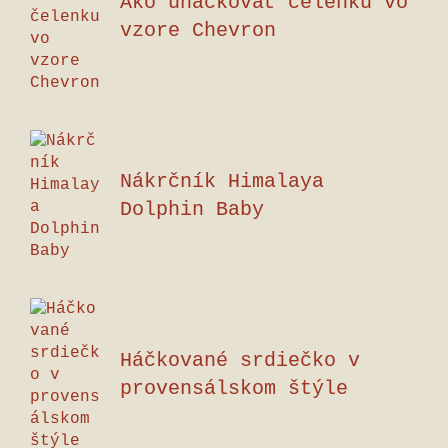
Ako uháčkovať čelenku vo
vzore Chevron
Nákrčník Himalaya
Dolphin Baby
Háčkované srdiečko v
provensálskom štýle