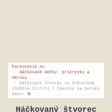
hackovanie.eu
Háčkované dečky, prikrývky a
obrusy
Háčkovaný štvorec so Srdiečkom
(Bobble Stitch) | Ideálny na Detskú
Deku! 🧶
Háčkovaný štvorec