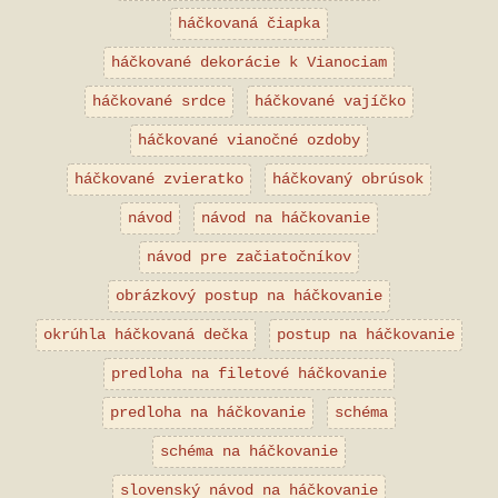
háčkovaná čiapka
háčkované dekorácie k Vianociam
háčkované srdce
háčkované vajíčko
háčkované vianočné ozdoby
háčkované zvieratko
háčkovaný obrúsok
návod
návod na háčkovanie
návod pre začiatočníkov
obrázkový postup na háčkovanie
okrúhla háčkovaná dečka
postup na háčkovanie
predloha na filetové háčkovanie
predloha na háčkovanie
schéma
schéma na háčkovanie
slovenský návod na háčkovanie