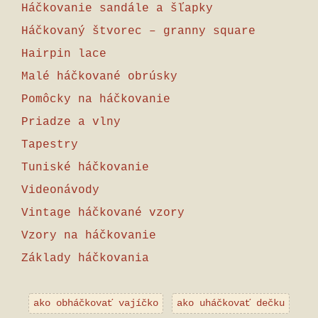
Háčkovanie sandále a šľapky
Háčkovaný štvorec – granny square
Hairpin lace
Malé háčkované obrúsky
Pomôcky na háčkovanie
Priadze a vlny
Tapestry
Tuniské háčkovanie
Videonávody
Vintage háčkované vzory
Vzory na háčkovanie
Základy háčkovania
ako obháčkovať vajíčko
ako uháčkovať dečku