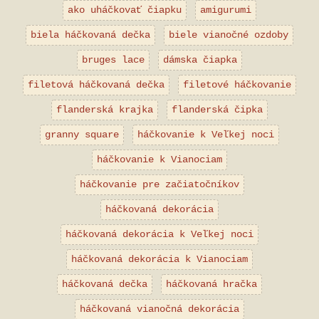
ako uháčkovať čiapku
amigurumi
biela háčkovaná dečka
biele vianočné ozdoby
bruges lace
dámska čiapka
filetová háčkovaná dečka
filetové háčkovanie
flanderská krajka
flanderská čipka
granny square
háčkovanie k Veľkej noci
háčkovanie k Vianociam
háčkovanie pre začiatočníkov
háčkovaná dekorácia
háčkovaná dekorácia k Veľkej noci
háčkovaná dekorácia k Vianociam
háčkovaná dečka
háčkovaná hračka
háčkovaná vianočná dekorácia