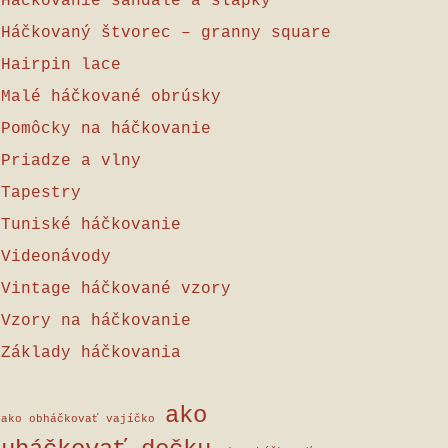
Háčkovanie sandále a šľapky
Háčkovaný štvorec – granny square
Hairpin lace
Malé háčkované obrúsky
Pomôcky na háčkovanie
Priadze a vlny
Tapestry
Tuniské háčkovanie
Videonávody
Vintage háčkované vzory
Vzory na háčkovanie
Základy háčkovania
ako
ako obháčkovať vajíčko