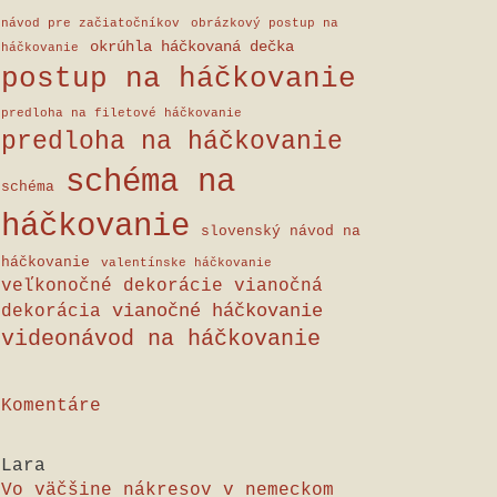
návod pre začiatočníkov
obrázkový postup na
okrúhla háčkovaná dečka
háčkovanie
postup na háčkovanie
predloha na filetové háčkovanie
predloha na háčkovanie
schéma na
schéma
háčkovanie
slovenský návod na
háčkovanie
valentínske háčkovanie
veľkonočné dekorácie
vianočná
vianočné háčkovanie
dekorácia
videonávod na háčkovanie
Komentáre
Lara
Vo väčšine nákresov v nemeckom