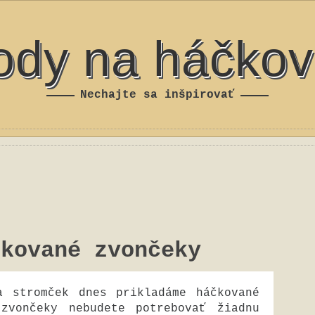
ody na háčkov
Nechajte sa inšpirovať
čkované zvončeky
a stromček dnes prikladáme háčkované
zvončeky nebudete potrebovať žiadnu