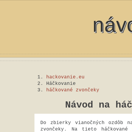
náv
hackovanie.eu
Háčkovanie
háčkované zvončeky
Návod na há
Do zbierky vianočných ozdôb n
zvončeky. Na tieto háčkované 