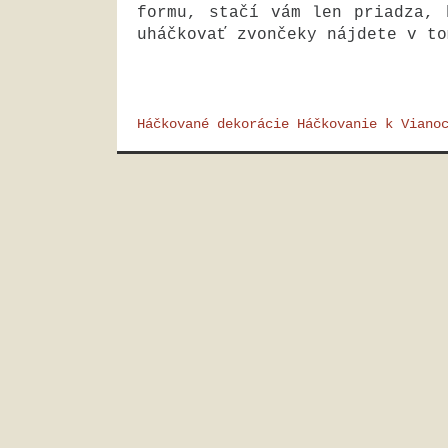
formu, stačí vám len priadza, 
uháčkovať zvončeky nájdete v to
Háčkované dekorácie
Háčkovanie k Viano