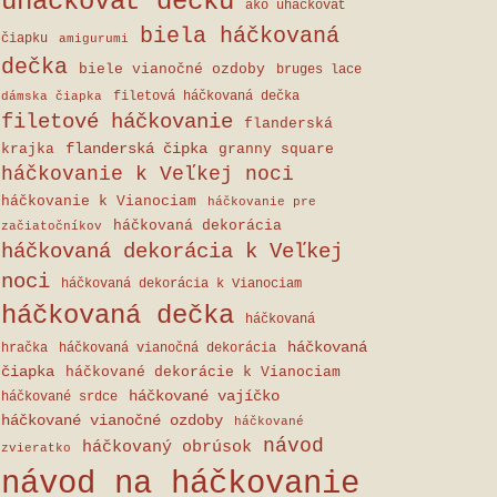
uháčkovať dečku
ako uháčkovať
biela háčkovaná
čiapku
amigurumi
dečka
biele vianočné ozdoby
bruges lace
filetová háčkovaná dečka
dámska čiapka
filetové háčkovanie
flanderská
flanderská čipka
krajka
granny square
háčkovanie k Veľkej noci
háčkovanie k Vianociam
háčkovanie pre
háčkovaná dekorácia
začiatočníkov
háčkovaná dekorácia k Veľkej
noci
háčkovaná dekorácia k Vianociam
háčkovaná dečka
háčkovaná
háčkovaná
hračka
háčkovaná vianočná dekorácia
čiapka
háčkované dekorácie k Vianociam
háčkované vajíčko
háčkované srdce
háčkované vianočné ozdoby
háčkované
návod
háčkovaný obrúsok
zvieratko
návod na háčkovanie