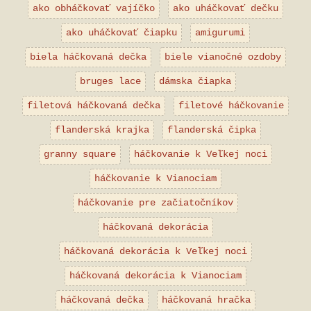
ako obháčkovať vajíčko
ako uháčkovať dečku
ako uháčkovať čiapku
amigurumi
biela háčkovaná dečka
biele vianočné ozdoby
bruges lace
dámska čiapka
filetová háčkovaná dečka
filetové háčkovanie
flanderská krajka
flanderská čipka
granny square
háčkovanie k Veľkej noci
háčkovanie k Vianociam
háčkovanie pre začiatočníkov
háčkovaná dekorácia
háčkovaná dekorácia k Veľkej noci
háčkovaná dekorácia k Vianociam
háčkovaná dečka
háčkovaná hračka