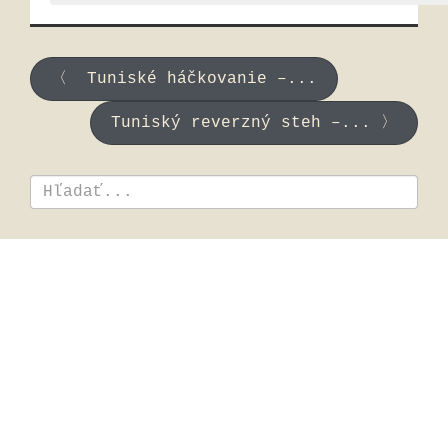
〈 Tuniské háčkovanie –...
Tuniský reverzný steh –... 〉