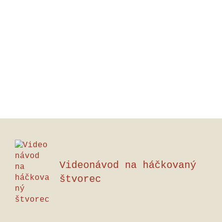
Videonávod na háčkovaný
štvorec