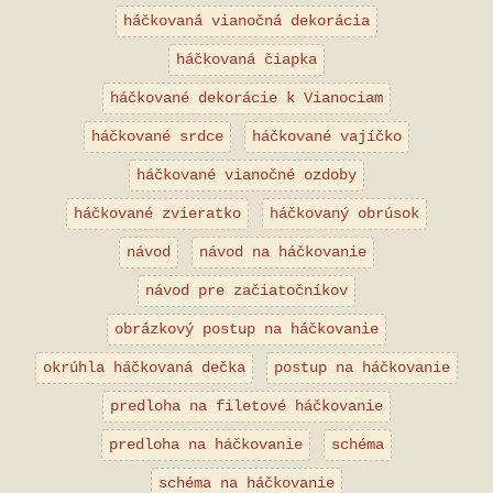
háčkovaná vianočná dekorácia
háčkovaná čiapka
háčkované dekorácie k Vianociam
háčkované srdce
háčkované vajíčko
háčkované vianočné ozdoby
háčkované zvieratko
háčkovaný obrúsok
návod
návod na háčkovanie
návod pre začiatočníkov
obrázkový postup na háčkovanie
okrúhla háčkovaná dečka
postup na háčkovanie
predloha na filetové háčkovanie
predloha na háčkovanie
schéma
schéma na háčkovanie